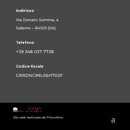
Indirizzo
Via Donato Somma, 4
Salerno – 84129 (SA)
Telefono
+39 348 037 7728
Codice fiscale
CRRDNC99L06H703F
Sito web realizzato da PitturiAmo