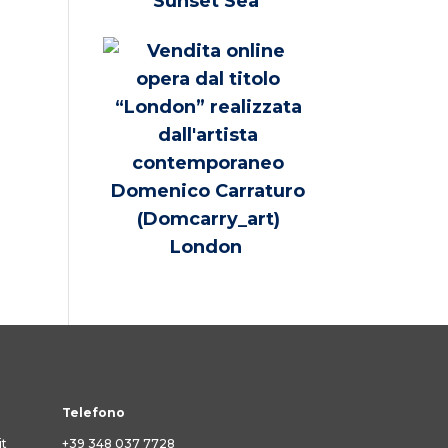
Sunset Sea
London
Telefono
it
+39 348 037 7728