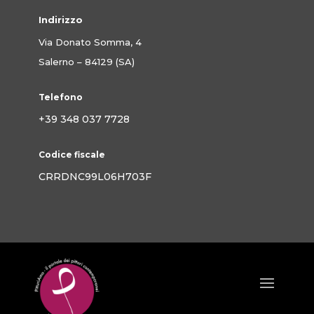
Indirizzo
Via Donato Somma, 4
Salerno – 84129 (SA)
Telefono
+39 348 037 7728
Codice fiscale
CRRDNC99L06H703F