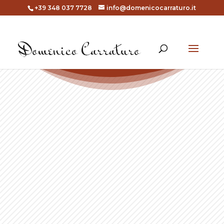
+39 348 037 7728
info@domenicocarraturo.it
Home
/
Acrilico
/ Cucina