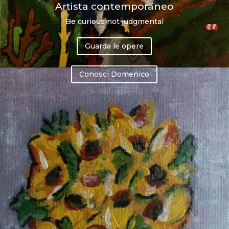
Artista contemporaneo
Be curious not judgmental
Guarda le opere
Conosci Domenico