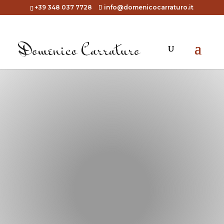
+39 348 037 7728
info@domenicocarraturo.it