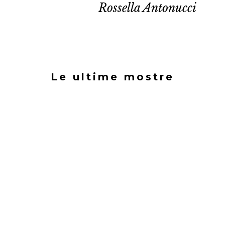
Rossella Antonucci
Le ultime mostre
PREMIO ARTISTA DEL REGNO
UNITO – TOP 10 LONDON 2025
23 Giu 2025
|
Mostre
Video Esposizione – Galleria Espacio,
Londra dal 26 Agosto al 06...