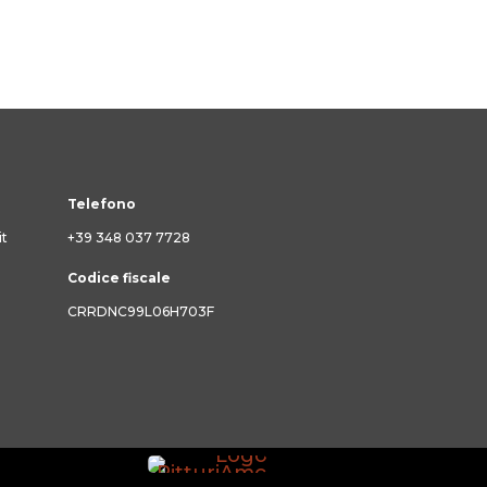
Telefono
it
+39 348 037 7728
Codice fiscale
CRRDNC99L06H703F